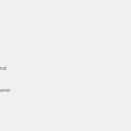
nst
serer