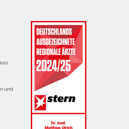
eln.
en und