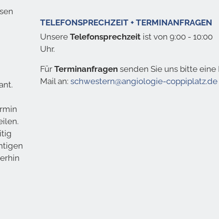
ssen
TELEFONSPRECHZEIT + TERMINANFRAGEN
Unsere
Telefonsprechzeit
ist von 9:00 - 10:00
Uhr.
Für
Terminanfragen
senden Sie uns bitte eine 
Mail an:
schwestern@angiologie-coppiplatz.de
ant.
n
rmin
ilen.
itig
htigen
terhin